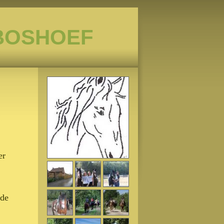
BOSHOEF
er
 de