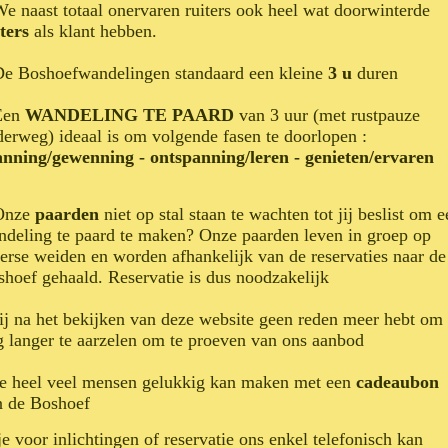
We naast totaal onervaren ruiters ook heel wat doorwinterde
ters
als klant hebben.
De Boshoefwandelingen standaard een kleine
3 u
duren
.Een
WANDELING
TE PAARD
van 3 uur (met rustpauze
erweg) ideaal is om volgende fasen te doorlopen :
anning/gewenning - ontspanning/leren - genieten/ervaren
.Onze
paarden
niet op stal staan te wachten tot jij beslist om e
deling te paard te maken? Onze paarden leven in groep op
erse weiden en worden afhankelijk van de reservaties naar de
hoef gehaald. Reservatie is dus noodzakelijk
Jij na het bekijken van deze website geen reden meer hebt om
 langer te aarzelen om te proeven van ons aanbod
Je heel veel mensen gelukkig kan maken met een
cadeaubon
n de Boshoef
 je voor inlichtingen of reservatie ons enkel telefonisch kan