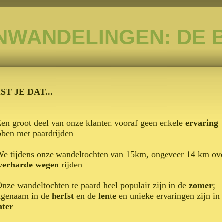
NWANDELINGEN: DE 
ST JE DAT...
Een groot deel van onze klanten vooraf geen enkele
ervaring
ben met paardrijden
.We tijdens onze wandeltochten van 15km, ongeveer 14 km ov
verharde wegen
rijden
Onze wandeltochten te paard heel populair zijn in de
zomer
;
ngenaam in de
herfst
en de
lente
en unieke ervaringen zijn in
nter