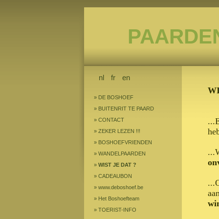
PAARDE
nl
fr
en
WI
»
DE BOSHOEF
»
BUITENRIT TE PAARD
...
»
CONTACT
heb
»
ZEKER LEZEN !!!
»
BOSHOEFVRIENDEN
..
»
WANDELPAARDEN
on
»
WIST JE DAT ?
»
CADEAUBON
...
»
www.deboshoef.be
aa
»
Het Boshoefteam
wi
»
TOERIST-INFO