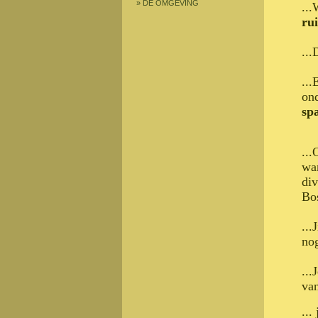
»
DE OMGEVING
...
rui
...
..
ond
sp
..
wan
div
Bos
...
nog
...
va
...